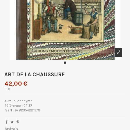
ART DE LA CHAUSSURE
42,00 €
TTC
Auteur : anonyme
Référence : EP137
ISBN : 9782354221379
Archerie