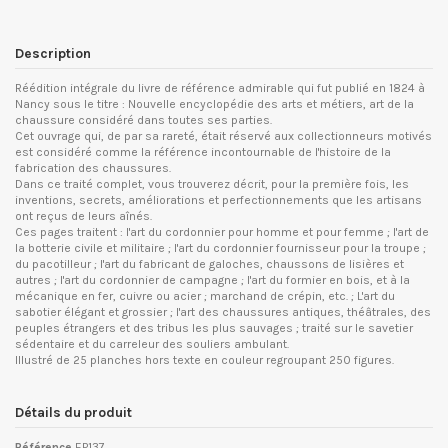
Description
Réédition intégrale du livre de référence admirable qui fut publié en 1824 à
Nancy sous le titre : Nouvelle encyclopédie des arts et métiers, art de la
chaussure considéré dans toutes ses parties.
Cet ouvrage qui, de par sa rareté, était réservé aux collectionneurs motivés
est considéré comme la référence incontournable de l'histoire de la
fabrication des chaussures.
Dans ce traité complet, vous trouverez décrit, pour la première fois, les
inventions, secrets, améliorations et perfectionnements que les artisans
ont reçus de leurs aînés.
Ces pages traitent : l'art du cordonnier pour homme et pour femme ; l'art de
la botterie civile et militaire ; l'art du cordonnier fournisseur pour la troupe ;
du pacotilleur ; l'art du fabricant de galoches, chaussons de lisières et
autres ; l'art du cordonnier de campagne ; l'art du formier en bois, et à la
mécanique en fer, cuivre ou acier ; marchand de crépin, etc. ; L'art du
sabotier élégant et grossier ; l'art des chaussures antiques, théâtrales, des
peuples étrangers et des tribus les plus sauvages ; traité sur le savetier
sédentaire et du carreleur des souliers ambulant.
Illustré de 25 planches hors texte en couleur regroupant 250 figures.
Détails du produit
Référence
EP137