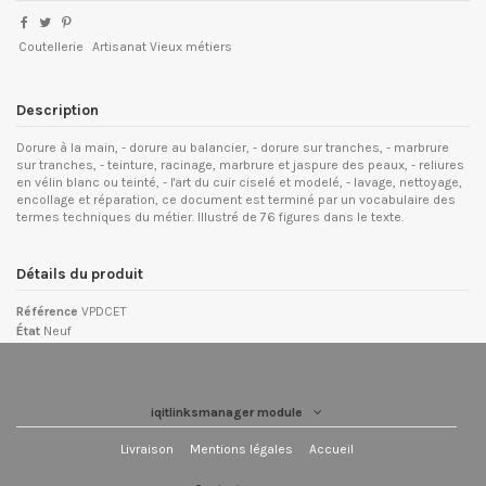
Coutellerie
Artisanat Vieux métiers
Description
Dorure à la main, - dorure au balancier, - dorure sur tranches, - marbrure
sur tranches, - teinture, racinage, marbrure et jaspure des peaux, - reliures
en vélin blanc ou teinté, - l'art du cuir ciselé et modelé, - lavage, nettoyage,
encollage et réparation, ce document est terminé par un vocabulaire des
termes techniques du métier. Illustré de 76 figures dans le texte.
Détails du produit
Référence
VPDCET
État
Neuf
iqitlinksmanager module
Livraison
Mentions légales
Accueil