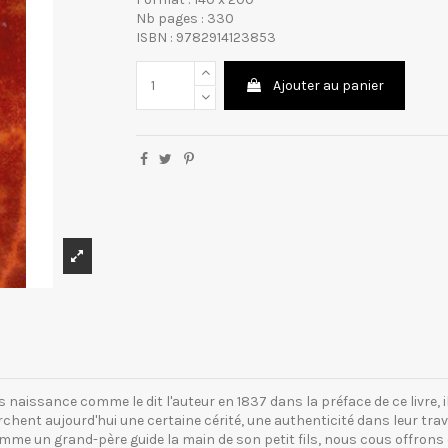
Nb pages : 330
ISBN : 9782914123853
Ajouter au panier
 pris naissance comme le dit l'auteur en 1837 dans la préface de ce livre
ent aujourd'hui une certaine cérité, une authenticité dans leur trav
me un grand-père guide la main de son petit fils, nous cous offrons ce