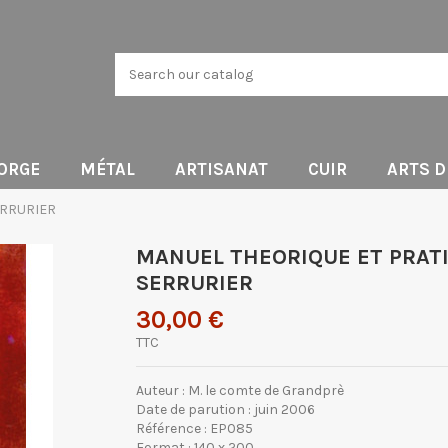
ORGE
MÉTAL
ARTISANAT
CUIR
ARTS 
ERRURIER
MANUEL THEORIQUE ET PRAT
SERRURIER
30,00 €
TTC
Auteur : M. le comte de Grandprè
Date de parution : juin 2006
Référence : EP085
Format : 140 x 200