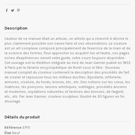
Description
L'auteur de ce manuel était un artisan, un artiste qui a cherché à décrire le
plus clairement possible son savoir faire et ses observations. La ciselure
est un art complexe composé principalement de l'exercice de la main et de
la science des formes. Pour approcher ou acquérir l'un et l'autre, ces pages
riches d'expériences seront votre guide, votre cours toujours disponible-
Cet ouvrage est la réédition intégrale du livre de Jean Garnier publié en 1853
à Paris par la librairie encyclopédique de Roret sous le titre : Nouveau
manuel complet du ciseleur contenant la description des procédés de l'art
de ciseler et repousser tous les métaux ductiles. Bijouterie, orfèvrerie,
armures, ciselure, du fondu, bronze, etc., etc. Des notions sur les creux, les
matrices, les poinçons, raisons artistiques, outillages, procédés anciens
et modernes, oxydations naturelles et factices des bronzes, de l'argent,
etc., etc. Par Jean Garnier, ciseleur sculpteur. Illustré de 30 figures en fin
d'ouvrage.
Détails du produit
Référence
EP111
État
Neuf