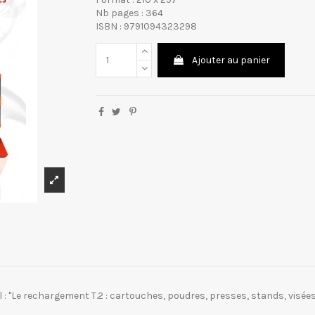
Nb pages : 364
ISBN : 9791094323298
Ajouter au panier
il : "Le rechargement T.2 : cartouches, poudres, presses, stands, visées