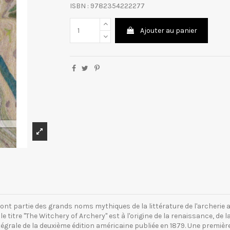
ISBN : 9782354222277
Ajouter au panier
 font partie des grands noms mythiques de la littérature de l'archer
le titre "The Witchery of Archery" est à l'origine de la renaissance, de la 
égrale de la deuxième édition américaine publiée en 1879. Une première 