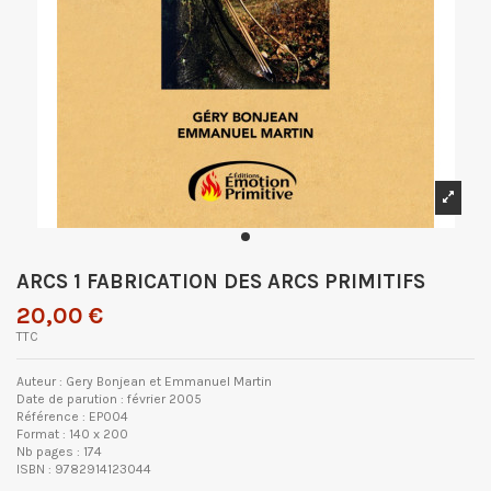
ARCS 1 FABRICATION DES ARCS PRIMITIFS
20,00 €
TTC
Auteur : Gery Bonjean et Emmanuel Martin
Date de parution : février 2005
Référence : EP004
Format : 140 x 200
Nb pages : 174
ISBN : 9782914123044